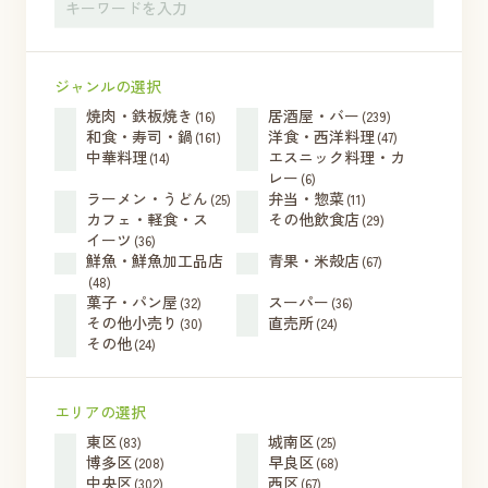
ジャンルの選択
焼肉・鉄板焼き
居酒屋・バー
(16)
(239)
和食・寿司・鍋
洋食・西洋料理
(161)
(47)
中華料理
エスニック料理・カ
(14)
レー
(6)
ラーメン・うどん
弁当・惣菜
(25)
(11)
カフェ・軽食・ス
その他飲食店
(29)
イーツ
(36)
鮮魚・鮮魚加工品店
青果・米殻店
(67)
(48)
菓子・パン屋
スーパー
(32)
(36)
その他小売り
直売所
(30)
(24)
その他
(24)
エリアの選択
東区
城南区
(83)
(25)
博多区
早良区
(208)
(68)
中央区
西区
(302)
(67)