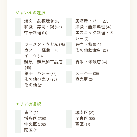
ジャンルの選択
焼肉・鉄板焼き
居酒屋・バー
(16)
(239)
和食・寿司・鍋
洋食・西洋料理
(161)
(47)
中華料理
エスニック料理・カ
(14)
レー
(6)
ラーメン・うどん
弁当・惣菜
(25)
(11)
カフェ・軽食・ス
その他飲食店
(29)
イーツ
(36)
鮮魚・鮮魚加工品店
青果・米殻店
(67)
(48)
菓子・パン屋
スーパー
(32)
(36)
その他小売り
直売所
(30)
(24)
その他
(24)
エリアの選択
東区
城南区
(83)
(25)
博多区
早良区
(208)
(68)
中央区
西区
(302)
(67)
南区
(49)