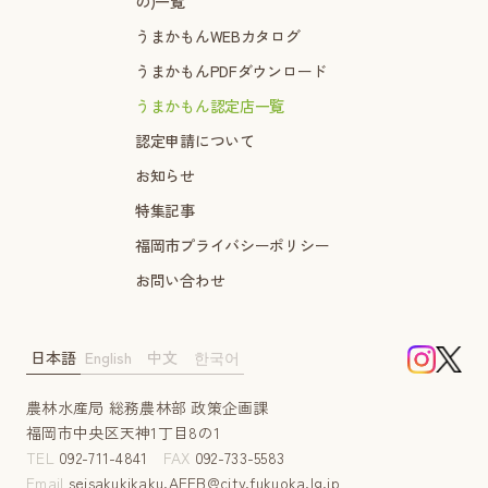
の)一覧
うまかもんWEBカタログ
うまかもんPDFダウンロード
うまかもん認定店一覧
認定申請について
お知らせ
特集記事
福岡市プライバシーポリシー
お問い合わせ
日本語
English
中文
한국어
農林水産局 総務農林部 政策企画課
福岡市中央区天神1丁目8の1
TEL
092-711-4841
FAX
092-733-5583
Email
seisakukikaku.AFFB@city.fukuoka.lg.jp