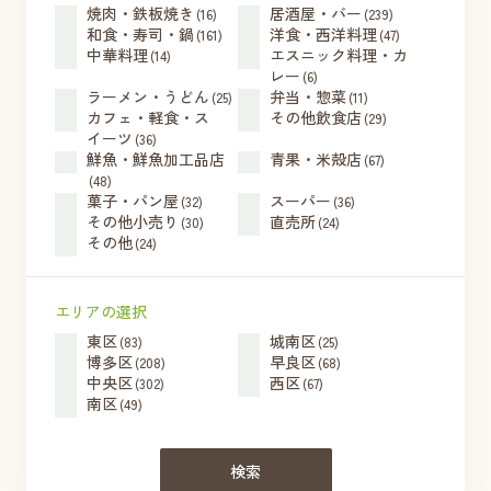
焼肉・鉄板焼き
居酒屋・バー
(16)
(239)
和食・寿司・鍋
洋食・西洋料理
(161)
(47)
中華料理
エスニック料理・カ
(14)
レー
(6)
ラーメン・うどん
弁当・惣菜
(25)
(11)
カフェ・軽食・ス
その他飲食店
(29)
イーツ
(36)
鮮魚・鮮魚加工品店
青果・米殻店
(67)
(48)
菓子・パン屋
スーパー
(32)
(36)
その他小売り
直売所
(30)
(24)
その他
(24)
エリアの選択
東区
城南区
(83)
(25)
博多区
早良区
(208)
(68)
中央区
西区
(302)
(67)
南区
(49)
検索