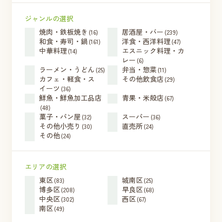
ジャンルの選択
焼肉・鉄板焼き
居酒屋・バー
(16)
(239)
和食・寿司・鍋
洋食・西洋料理
(161)
(47)
中華料理
エスニック料理・カ
(14)
レー
(6)
ラーメン・うどん
弁当・惣菜
(25)
(11)
カフェ・軽食・ス
その他飲食店
(29)
イーツ
(36)
鮮魚・鮮魚加工品店
青果・米殻店
(67)
(48)
菓子・パン屋
スーパー
(32)
(36)
その他小売り
直売所
(30)
(24)
その他
(24)
エリアの選択
東区
城南区
(83)
(25)
博多区
早良区
(208)
(68)
中央区
西区
(302)
(67)
南区
(49)