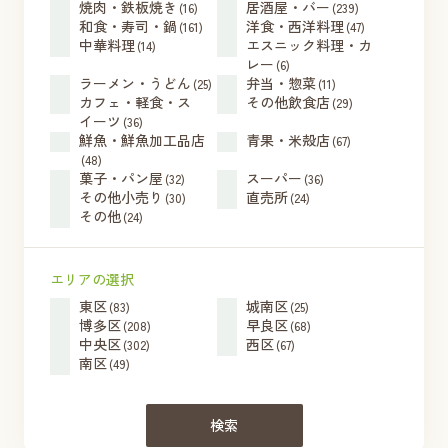
焼肉・鉄板焼き
居酒屋・バー
(16)
(239)
和食・寿司・鍋
洋食・西洋料理
(161)
(47)
中華料理
エスニック料理・カ
(14)
レー
(6)
ラーメン・うどん
弁当・惣菜
(25)
(11)
カフェ・軽食・ス
その他飲食店
(29)
イーツ
(36)
鮮魚・鮮魚加工品店
青果・米殻店
(67)
(48)
菓子・パン屋
スーパー
(32)
(36)
その他小売り
直売所
(30)
(24)
その他
(24)
エリアの選択
東区
城南区
(83)
(25)
博多区
早良区
(208)
(68)
中央区
西区
(302)
(67)
南区
(49)
検索