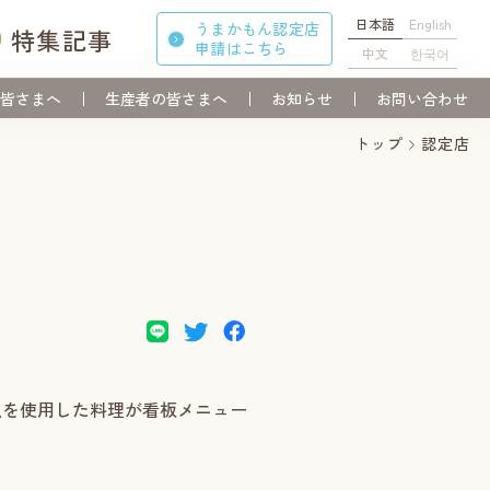
日本語
English
うまかもん認定店
特集記事
申請
はこちら
中文
한국어
皆さまへ
生産者の皆さまへ
お知らせ
お問い合わせ
トップ
認定店
魚を使用した料理が看板メニュー