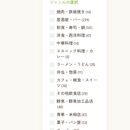
ジャンルの選択
焼肉・鉄板焼き
(16)
居酒屋・バー
(239)
和食・寿司・鍋
(161)
洋食・西洋料理
(47)
中華料理
(14)
エスニック料理・カ
レー
(6)
ラーメン・うどん
(25)
弁当・惣菜
(11)
カフェ・軽食・スイー
ツ
(36)
その他飲食店
(29)
鮮魚・鮮魚加工品店
(48)
青果・米殻店
(67)
菓子・パン屋
(32)