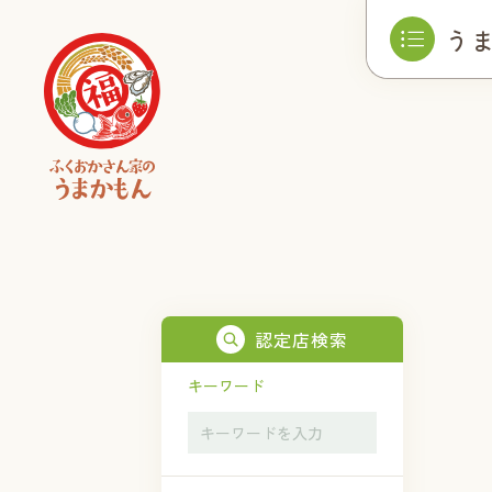
う
認定店検索
キーワード