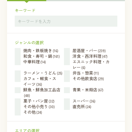
キーワード
ジャンルの選択
焼肉・鉄板焼き
居酒屋・バー
(16)
(239)
和食・寿司・鍋
洋食・西洋料理
(161)
(47)
中華料理
エスニック料理・カ
(14)
レー
(6)
ラーメン・うどん
弁当・惣菜
(25)
(11)
カフェ・軽食・ス
その他飲食店
(29)
イーツ
(36)
鮮魚・鮮魚加工品店
青果・米殻店
(67)
(48)
菓子・パン屋
スーパー
(32)
(36)
その他小売り
直売所
(30)
(24)
その他
(24)
エリアの選択