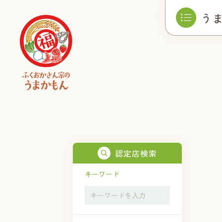
う
認定店検索
キーワード