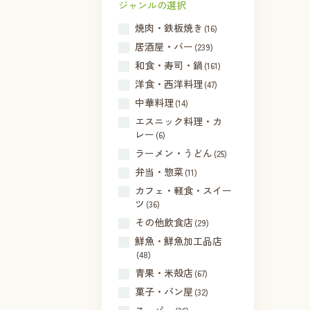
ジャンルの選択
焼肉・鉄板焼き
(16)
居酒屋・バー
(239)
和食・寿司・鍋
(161)
洋食・西洋料理
(47)
中華料理
(14)
エスニック料理・カ
レー
(6)
ラーメン・うどん
(25)
弁当・惣菜
(11)
カフェ・軽食・スイー
ツ
(36)
その他飲食店
(29)
鮮魚・鮮魚加工品店
(48)
青果・米殻店
(67)
菓子・パン屋
(32)