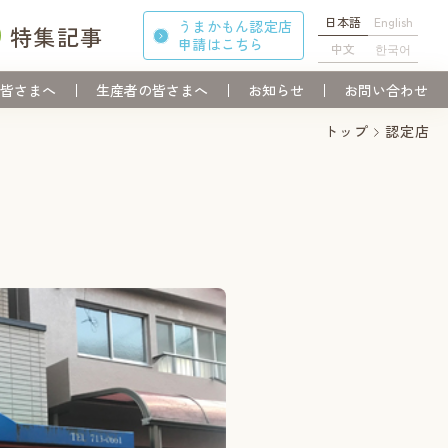
日本語
English
うまかもん認定店
特集記事
申請
はこちら
中文
한국어
皆さまへ
生産者の皆さまへ
お知らせ
お問い合わせ
トップ
認定店