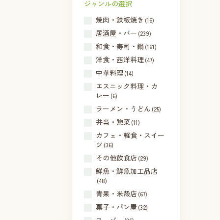
ジャンルの選択
焼肉・鉄板焼き
(16)
居酒屋・バー
(239)
和食・寿司・鍋
(161)
洋食・西洋料理
(47)
中華料理
(14)
エスニック料理・カ
レー
(6)
ラーメン・うどん
(25)
弁当・惣菜
(11)
カフェ・軽食・スイー
ツ
(36)
その他飲食店
(29)
鮮魚・鮮魚加工品店
(48)
青果・米殻店
(67)
菓子・パン屋
(32)