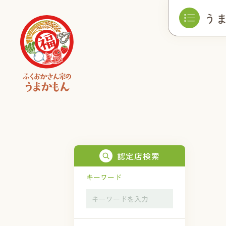
う
認定店検索
キーワード