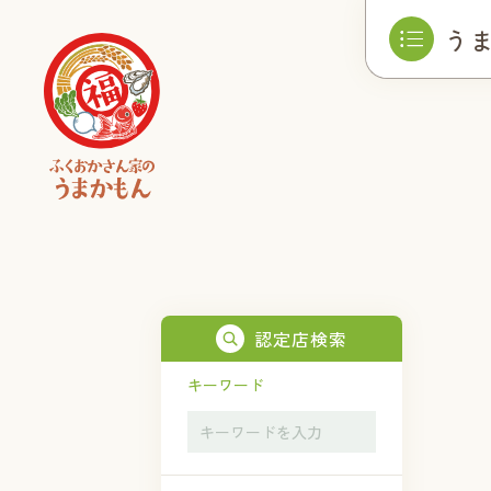
う
認定店検索
キーワード