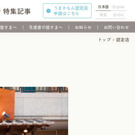
日本語
English
うまかもん認定店
特集記事
申請
はこちら
中文
한국어
皆さまへ
生産者の皆さまへ
お知らせ
お問い合わせ
トップ
認定店