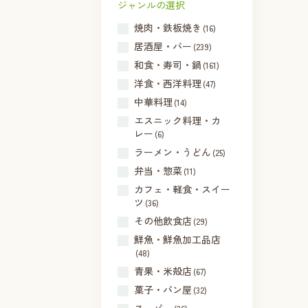
ジャンルの選択
焼肉・鉄板焼き
(16)
居酒屋・バー
(239)
和食・寿司・鍋
(161)
洋食・西洋料理
(47)
中華料理
(14)
エスニック料理・カ
レー
(6)
ラーメン・うどん
(25)
弁当・惣菜
(11)
カフェ・軽食・スイー
ツ
(36)
その他飲食店
(29)
鮮魚・鮮魚加工品店
(48)
青果・米殻店
(67)
菓子・パン屋
(32)