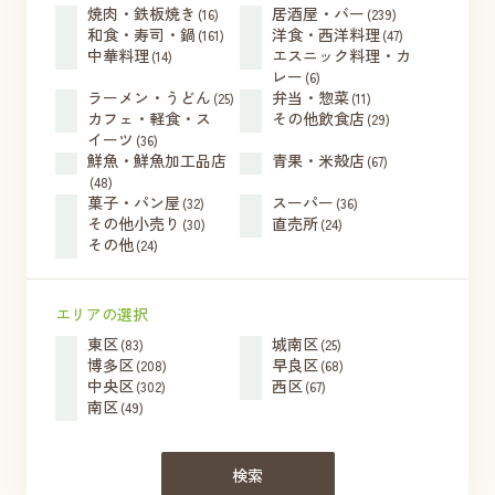
焼肉・鉄板焼き
居酒屋・バー
(16)
(239)
和食・寿司・鍋
洋食・西洋料理
(161)
(47)
中華料理
エスニック料理・カ
(14)
レー
(6)
ラーメン・うどん
弁当・惣菜
(25)
(11)
カフェ・軽食・ス
その他飲食店
(29)
イーツ
(36)
鮮魚・鮮魚加工品店
青果・米殻店
(67)
(48)
菓子・パン屋
スーパー
(32)
(36)
その他小売り
直売所
(30)
(24)
その他
(24)
エリアの選択
東区
城南区
(83)
(25)
博多区
早良区
(208)
(68)
中央区
西区
(302)
(67)
南区
(49)
検索