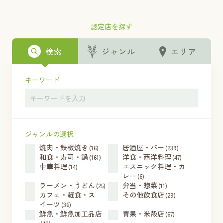
認定店を探す
検索
ジャンル
エリア
キーワード
ジャンルの選択
焼肉・鉄板焼き
居酒屋・バー
(16)
(239)
和食・寿司・鍋
洋食・西洋料理
(161)
(47)
中華料理
エスニック料理・カ
(14)
レー
(6)
ラーメン・うどん
弁当・惣菜
(25)
(11)
カフェ・軽食・ス
その他飲食店
(29)
イーツ
(36)
鮮魚・鮮魚加工品店
青果・米殻店
(67)