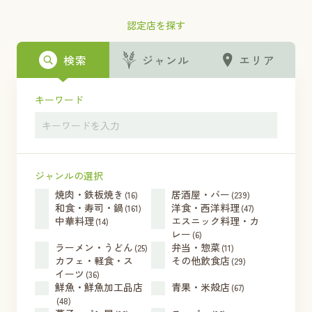
認定店を探す
検索
ジャンル
エリア
キーワード
ジャンルの選択
焼肉・鉄板焼き
居酒屋・バー
(16)
(239)
和食・寿司・鍋
洋食・西洋料理
(161)
(47)
中華料理
エスニック料理・カ
(14)
レー
(6)
ラーメン・うどん
弁当・惣菜
(25)
(11)
カフェ・軽食・ス
その他飲食店
(29)
イーツ
(36)
鮮魚・鮮魚加工品店
青果・米殻店
(67)
(48)