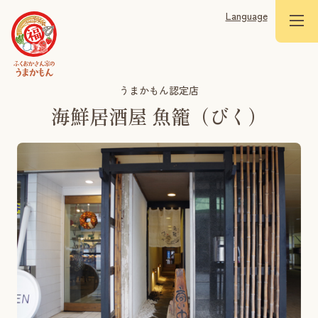
Language
うまかもん認定店
海鮮居酒屋 魚籠（びく）