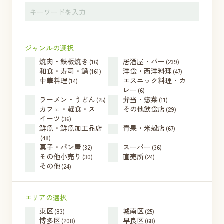
ジャンルの選択
焼肉・鉄板焼き
居酒屋・バー
(16)
(239)
和食・寿司・鍋
洋食・西洋料理
(161)
(47)
中華料理
エスニック料理・カ
(14)
レー
(6)
ラーメン・うどん
弁当・惣菜
(25)
(11)
カフェ・軽食・ス
その他飲食店
(29)
イーツ
(36)
鮮魚・鮮魚加工品店
青果・米殻店
(67)
(48)
菓子・パン屋
スーパー
(32)
(36)
その他小売り
直売所
(30)
(24)
その他
(24)
エリアの選択
東区
城南区
(83)
(25)
博多区
早良区
(208)
(68)