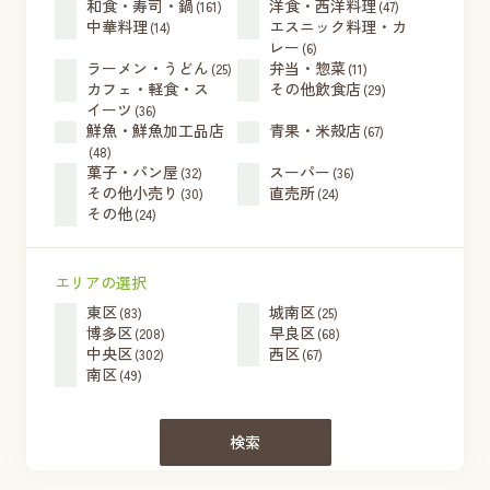
和食・寿司・鍋
洋食・西洋料理
(161)
(47)
中華料理
エスニック料理・カ
(14)
レー
(6)
ラーメン・うどん
弁当・惣菜
(25)
(11)
カフェ・軽食・ス
その他飲食店
(29)
イーツ
(36)
鮮魚・鮮魚加工品店
青果・米殻店
(67)
(48)
菓子・パン屋
スーパー
(32)
(36)
その他小売り
直売所
(30)
(24)
その他
(24)
エリアの選択
東区
城南区
(83)
(25)
博多区
早良区
(208)
(68)
中央区
西区
(302)
(67)
南区
(49)
検索