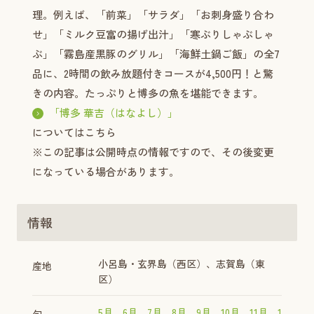
理。例えば、「前菜」「サラダ」「お刺身盛り合わ
せ」「ミルク豆富の揚げ出汁」「寒ぶりしゃぶしゃ
ぶ」「霧島産黒豚のグリル」「海鮮土鍋ご飯」の全7
品に、2時間の飲み放題付きコースが4,500円！と驚
きの内容。たっぷりと博多の魚を堪能できます。
「博多 華吉（はなよし）」
についてはこちら
※この記事は公開時点の情報ですので、その後変更
になっている場合があります。
情報
小呂島・玄界島（西区）、志賀島（東
産地
区）
5月
6月
7月
8月
9月
10月
11月
1
旬