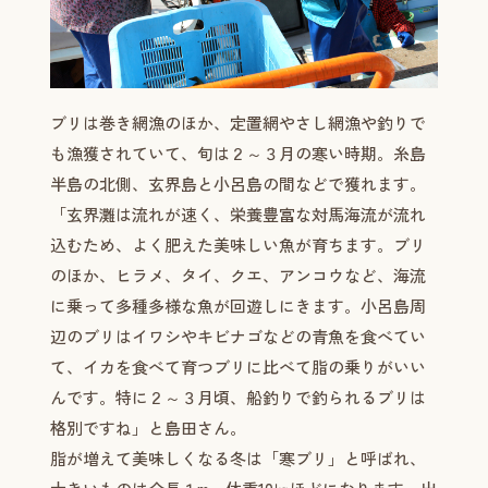
ブリは巻き網漁のほか、定置網やさし網漁や釣りで
も漁獲されていて、旬は２～３月の寒い時期。糸島
半島の北側、玄界島と小呂島の間などで獲れます。
「玄界灘は流れが速く、栄養豊富な対馬海流が流れ
込むため、よく肥えた美味しい魚が育ちます。ブリ
のほか、ヒラメ、タイ、クエ、アンコウなど、海流
に乗って多種多様な魚が回遊しにきます。小呂島周
辺のブリはイワシやキビナゴなどの青魚を食べてい
て、イカを食べて育つブリに比べて脂の乗りがいい
んです。特に２～３月頃、船釣りで釣られるブリは
格別ですね」と島田さん。
脂が増えて美味しくなる冬は「寒ブリ」と呼ばれ、