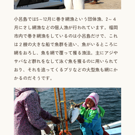
小呂島では5～12月に巻き網漁という団体漁、2～４
月にさし網漁などの個人漁が行われています。福岡
市内で巻き網漁をしているのは小呂島だけで、これ
は２艘の大きな船で魚群を追い、魚がいるところに
網をおろし、魚を網で覆って獲る漁法。主にアジや
サバなど群れをなして泳ぐ魚を獲るのに用いられて
おり、それを追ってくるブリなどの大型魚も網にか
かるのだそうです。