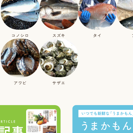
コノシロ
スズキ
タイ
アワビ
サザエ