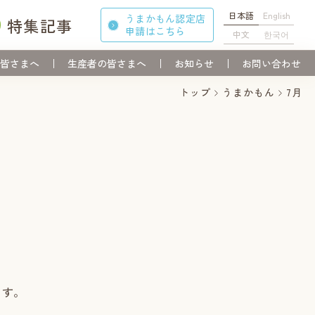
日本語
English
うまかもん認定店
特集記事
申請
はこちら
中文
한국어
皆さまへ
生産者の皆さまへ
お知らせ
お問い合わせ
トップ
うまかもん
7月
ます。